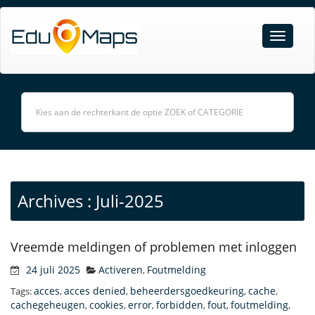
Archives : Juli-2025
Vreemde meldingen of problemen met inloggen
24 juli 2025
Activeren
Foutmelding
,
acces
acces denied
beheerdersgoedkeuring
cache
Tags:
,
,
,
,
cachegeheugen
cookies
error
forbidden
fout
foutmelding
,
,
,
,
,
,