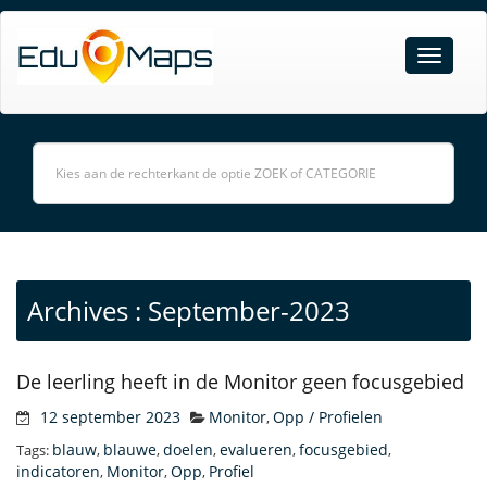
Archives : September-2023
De leerling heeft in de Monitor geen focusgebied
12 september 2023
Monitor
Opp / Profielen
,
blauw
blauwe
doelen
evalueren
focusgebied
Tags:
,
,
,
,
,
indicatoren
Monitor
Opp
Profiel
,
,
,