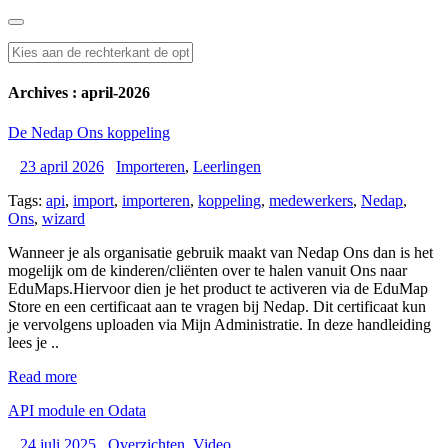
Archives : april-2026
De Nedap Ons koppeling
23 april 2026
Importeren
,
Leerlingen
Tags:
api
,
import
,
importeren
,
koppeling
,
medewerkers
,
Nedap
,
Ons
,
wizard
Wanneer je als organisatie gebruik maakt van Nedap Ons dan is het
mogelijk om de kinderen/cliënten over te halen vanuit Ons naar
EduMaps.Hiervoor dien je het product te activeren via de EduMap
Store en een certificaat aan te vragen bij Nedap. Dit certificaat kun
je vervolgens uploaden via Mijn Administratie. In deze handleiding
lees je ..
Read more
API module en Odata
24 juli 2025
Overzichten
,
Video