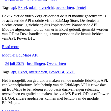
Tags:
api
,
Excel
,
odata
,
overzicht
,
overzichten
,
sleutel
Bekijk hier de video Zorg ervoor dat de API module geactiveerd is.
Je activeert de API module via de EduMap Store. De sleutel is
slechts eenmalig zichtbaar, dus kopieer deze.Wanneer de API
Module afgenomen wordt, kan er in Excel gebruik gemaakt worden
van OData.Deze handleiding is voor personen die kennis hebben
van API, Power BI ..
Read more
Module: EduMaps API
24 juli 2025
Instellingen
,
Overzichten
Tags:
api
,
Excel
,
overzichten
,
Power BI
,
VVE
Het is mogelijk om gebruik te maken van de module EduMaps API,
een koppelplatform. Met behulp van de EduMaps API is ruwe data
uit EduMaps te benaderen en op basis daarvan eigen selecties,
overzichten en grafieken maken, bv. via MS Excel, OData of Power
BI. Ook andere applicaties kunnen met behulp van de module
EduMaps ..