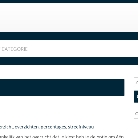
C
erzicht
overzichten
percentages
streefniveau
,
,
,
ankelijk van het overzicht dat je kiest heb je de optie om één