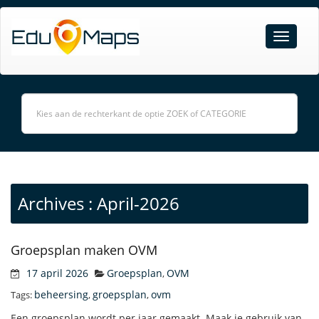
Archives : April-2026
Groepsplan maken OVM
17 april 2026
Groepsplan
OVM
,
beheersing
groepsplan
ovm
Tags:
,
,
Een groepsplan wordt per jaar gemaakt. Maak je gebruik van