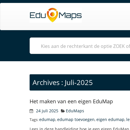
Archives : Juli-2025
Het maken van een eigen EduMap
24 juli 2025
EduMaps
edumap
edumap toevoegen
eigen edumap
le
Tags:
,
,
,
Lees in deze handleiding hoe je een eigen EduMap 