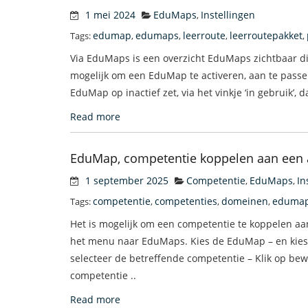
1 mei 2024
EduMaps
Instellingen
,
edumap
edumaps
leerroute
leerroutepakket
Tags:
,
,
,
,
Via EduMaps is een overzicht EduMaps zichtbaar die 
mogelijk om een EduMap te activeren, aan te pas
EduMap op inactief zet, via het vinkje ‘in gebruik’,
Read more
EduMap, competentie koppelen aan een
1 september 2025
Competentie
EduMaps
In
,
,
competentie
competenties
domeinen
eduma
Tags:
,
,
,
Het is mogelijk om een competentie te koppelen aa
het menu naar EduMaps. Kies de EduMap – en kies 
selecteer de betreffende competentie – Klik op be
competentie ..
Read more