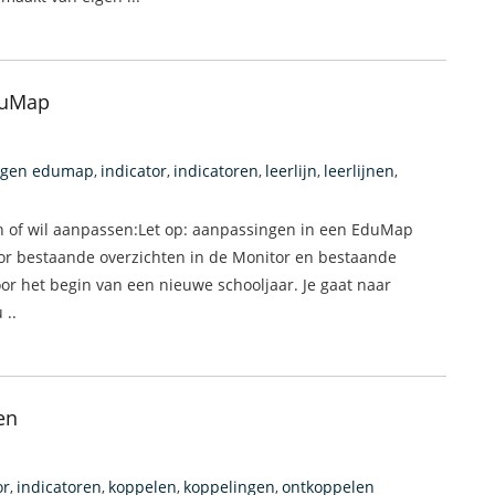
duMap
igen edumap
indicator
indicatoren
leerlijn
leerlijnen
,
,
,
,
,
en of wil aanpassen:Let op: aanpassingen in een EduMap
r bestaande overzichten in de Monitor en bestaande
r het begin van een nieuwe schooljaar. Je gaat naar
 ..
en
or
indicatoren
koppelen
koppelingen
ontkoppelen
,
,
,
,