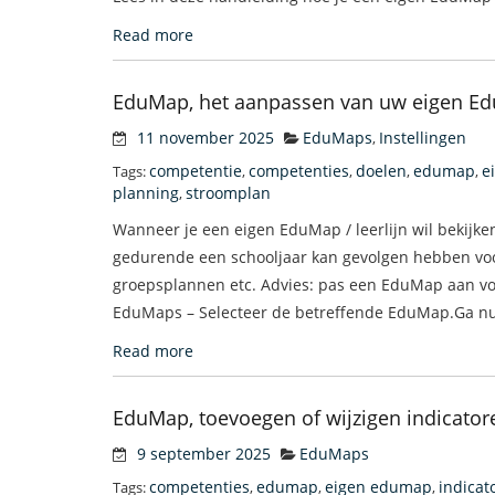
Read more
EduMap, het aanpassen van uw eigen E
11 november 2025
EduMaps
Instellingen
,
competentie
competenties
doelen
edumap
e
Tags:
,
,
,
,
planning
stroomplan
,
Wanneer je een eigen EduMap / leerlijn wil bekijk
gedurende een schooljaar kan gevolgen hebben voo
groepsplannen etc. Advies: pas een EduMap aan voo
EduMaps – Selecteer de betreffende EduMap.Ga nu
Read more
EduMap, toevoegen of wijzigen indicator
9 september 2025
EduMaps
competenties
edumap
eigen edumap
indicat
Tags:
,
,
,