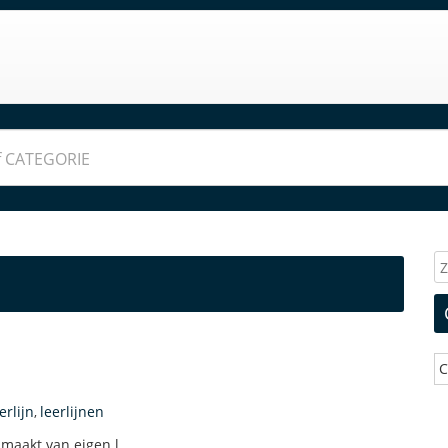
C
erlijn
leerlijnen
,
maakt van eigen l..