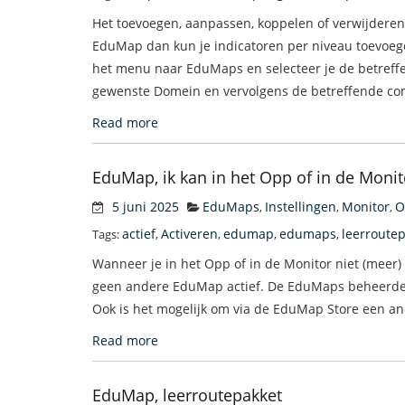
Het toevoegen, aanpassen, koppelen of verwijderen
EduMap dan kun je indicatoren per niveau toevoeg
het menu naar EduMaps en selecteer je de betreff
gewenste Domein en vervolgens de betreffende com
Read more
EduMap, ik kan in het Opp of in de Moni
5 juni 2025
EduMaps
Instellingen
Monitor
O
,
,
,
actief
Activeren
edumap
edumaps
leerroute
Tags:
,
,
,
,
Wanneer je in het Opp of in de Monitor niet (meer)
geen andere EduMap actief. De EduMaps beheerder
Ook is het mogelijk om via de EduMap Store een an
Read more
EduMap, leerroutepakket