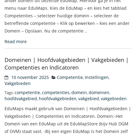
ander domein uit dezelfde EduMap. Hiervoor ga je in het
menu naar EduMaps. Kies de EduMap – en kies het tabblad
Competenties – selecteer huidige domein – selecteer de
betreffende competentie – Klik op bewerken – kies een ander
Domein – Opslaan. Nu de competentie ..
Read more
Domeinen | Hoofdvakgebieden | Vakgebieden |
Competenties en Indicatoren
10 november 2025
Competentie
Instellingen
,
,
Vakgebieden
competentie
competenties
domein
domeinen
Tags:
,
,
,
,
hoofdvakgebied
hoofdvakgebieden
vakgebied
vakgebieden
,
,
,
EduMaps maakt gebruik van Domeinen | Hoofdvakgebieden |
Vakgebieden | Competenties en Indicatoren. Domein:-Het
Domein van een EduMap uit de EduMapStore (bijv Hub DGM
of OVM) staat vast. -Bij een eigen EduMap is het Domein zelf