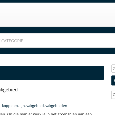
akgebied
C
n
koppelen
lijn
vakgebied
vakgebieden
,
,
,
,
den. Op die manier werk je in het groepsplan aan een