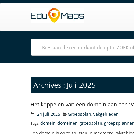
Archives : Juli-2025
Het koppelen van een domein aan een v
24 juli 2025
Groepsplan
Vakgebieden
,
domein
domeinen
groepsplan
groepsplanne
Tags:
,
,
,
Een domein is op te splitsen in meerdere vakgebie