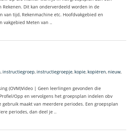
n Rekenen. Dit kan onderverdeeld worden in de
n van tijd, Rekenmachine etc. Hoofdvakgebied en
n vakgebied Meten van ..
n
instructiegroep
instructiegroepje
kopie
kopiëren
nieuw
,
,
,
,
,
,
ing (OVM)Video | Geen leerlingen gevonden die
rofiel/Opp en vervolgens het groepsplan indelen obv
e gebruik maakt van meerdere periodes. Een groepsplan
re periodes, dan deel je ..