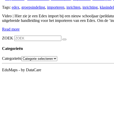
Tags:
edex
,
groepsindeling
,
importeren
,
inrichten
,
inrichting
,
klasinde
Video | Hier zie je een Edex import bij een nieuw schooljaar (peildat
uitgebreide handleiding voor het importeren van een Edex. Om de ‘inr
Read more
ZOEK
Categorieën
Categorieën
EduMaps - by DataCare