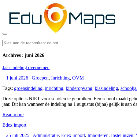
Archives : juni-2026
Jaar indeling overnemen
1 juni 2026
Groepen
,
Inrichting
,
OVM
Tags:
groepsindeling
,
inrichting
,
kinderopvang
,
klasindeling
,
schoolja
Deze optie is NIET voor scholen te gebruiken. Een school maakt gebr
jaar. Dit kan wanneer de indeling na 1 augustus (bijna) gelijk is aan 
Read more
Edex import
25 juli 2025
Administratie
,
Edex import
,
Importeren
,
Instellingen
,