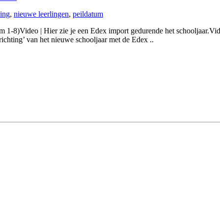
ling
,
nieuwe leerlingen
,
peildatum
um 1-8)Video | Hier zie je een Edex import gedurende het schooljaar.Vid
ichting’ van het nieuwe schooljaar met de Edex ..